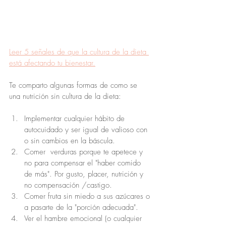
Leer 5 señales de que la cultura de la dieta 
está afectando tu bienestar.
Te comparto algunas formas de como se 
una nutrición sin cultura de la dieta:
Implementar cualquier hábito de 
autocuidado y ser igual de valioso con 
o sin cambios en la báscula.
Comer  verduras porque te apetece y 
no para compensar el "haber comido 
de más". Por gusto, placer, nutrición y 
no compensación /castigo.
Comer fruta sin miedo a sus azúcares o 
a pasarte de la "porción adecuada".
Ver el hambre emocional (o cualquier 