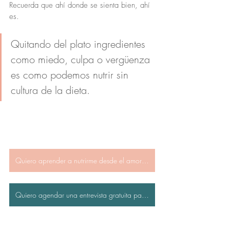
Recuerda que ahí donde se sienta bien, ahí 
es.
Quitando del plato ingredientes 
como miedo, culpa o vergüenza 
es como podemos nutrir sin 
cultura de la dieta.
Quiero aprender a nutrirme desde el amor contigo.
Quiero agendar una entrevista gratuita para ver si conectamos.