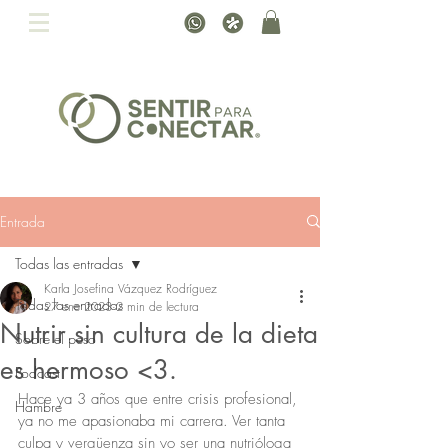
Entrada
Todas las entradas
Karla Josefina Vázquez Rodríguez
Todas las entradas
27 ene 2023
2 min de lectura
Nutrir sin cultura de la dieta
Sobre el peso
es hermoso <3.
Podcast
Hace ya 3 años que entre crisis profesional, 
Hambre
ya no me apasionaba mi carrera. Ver tanta 
culpa y vergüenza sin yo ser una nutrióloga 