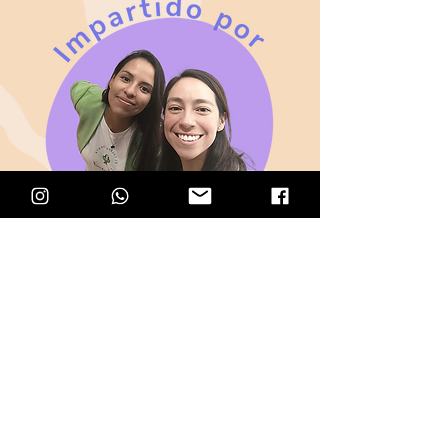
Licenciada en nutrción Laura López
Licenciada en nutrición Karla Vázquez,