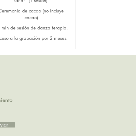
sanar” (1 sesión).
Ceremonia de cacao (no incluye
cacao)
 min de sesión de danza terapia.
ceso a la grabación por 2 meses.
iento
!
viar