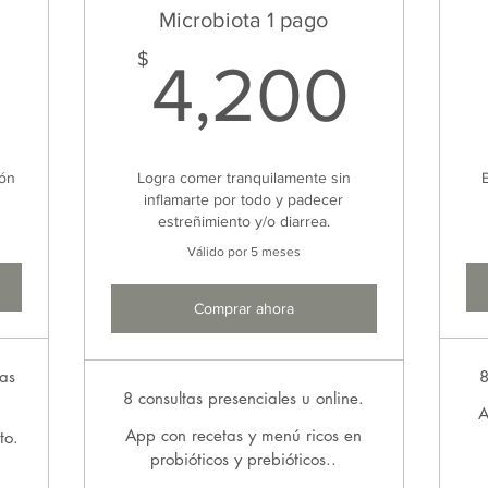
Microbiota 1 pago
700$
4,2
$
4,200
ión
Logra comer tranquilamente sin
inflamarte por todo y padecer
estreñimiento y/o diarrea.
Válido por 5 meses
Comprar ahora
ras
8
8 consultas presenciales u online.
A
App con recetas y menú ricos en
to.
probióticos y prebióticos..