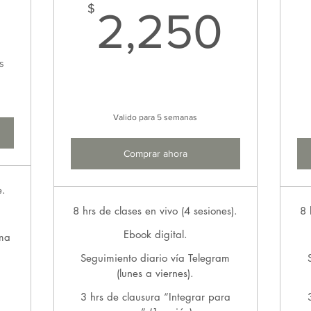
2,320$
2,2
$
2,250
s
Valido para 5 semanas
Comprar ahora
e.
8 hrs de clases en vivo (4 sesiones).
8 
.
Ebook digital.
ema
Seguimiento diario vía Telegram
(lunes a viernes).
3 hrs de clausura “Integrar para