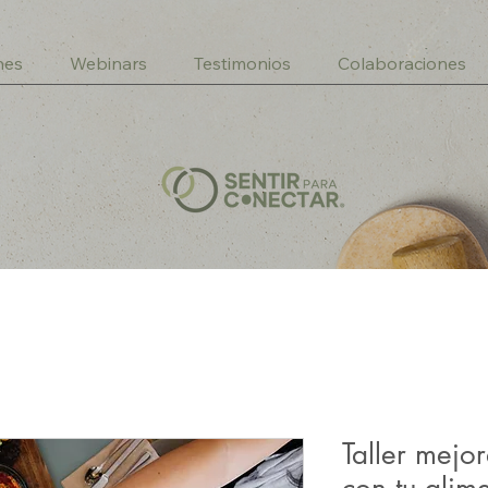
nes
Webinars
Testimonios
Colaboraciones
Taller mejo