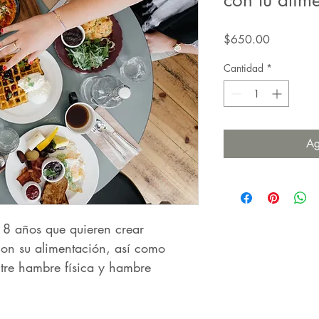
con tu alim
Precio
$650.00
Cantidad
*
Ag
18 años que quieren crear 
con su alimentación, así como 
tre hambre física y hambre 