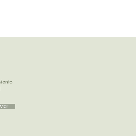
iento
!
viar